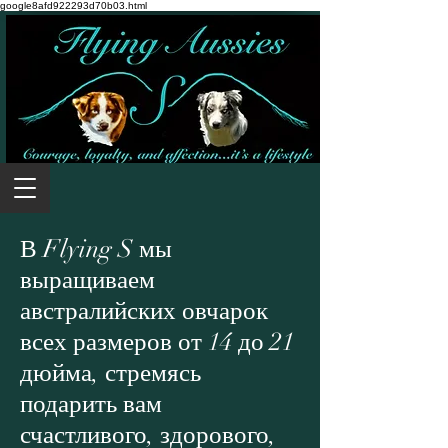
google8afd922293d70b03.html
В Flying S мы
выращиваем
австралийских овчарок
всех размеров от 14 до 21
дюйма, стремясь
подарить вам
счастливого, здорового,